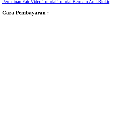
Permainan Fair
Video Tutorial
Tutorial Bermain
Anti-Blokir
Cara Pembayaran :