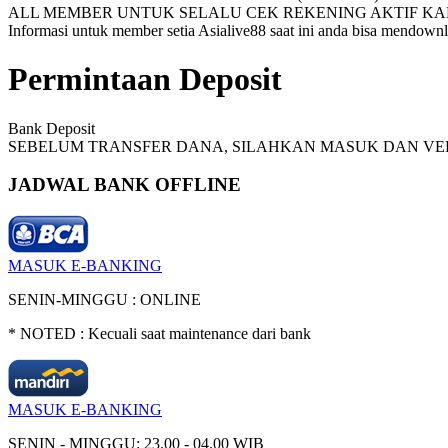
ALL MEMBER UNTUK SELALU CEK REKENING AKTIF KAM
Informasi untuk member setia Asialive88 saat ini anda bisa mendownl
Permintaan Deposit
Bank Deposit
SEBELUM TRANSFER DANA, SILAHKAN MASUK DAN VER
JADWAL BANK OFFLINE
MASUK E-BANKING
SENIN-MINGGU : ONLINE
* NOTED : Kecuali saat maintenance dari bank
MASUK E-BANKING
SENIN - MINGGU: 23.00 - 04.00 WIB