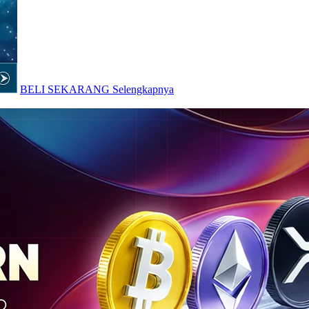
BELI SEKARANG
Selengkapnya