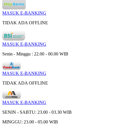
MASUK E-BANKING
TIDAK ADA OFFLINE
MASUK E-BANKING
Senin - Minggu : 22.00 - 00.00 WIB
MASUK E-BANKING
TIDAK ADA OFFLINE
MASUK E-BANKING
SENIN - SABTU: 23.00 - 03.30 WIB
MINGGU: 23.00 - 05.00 WIB