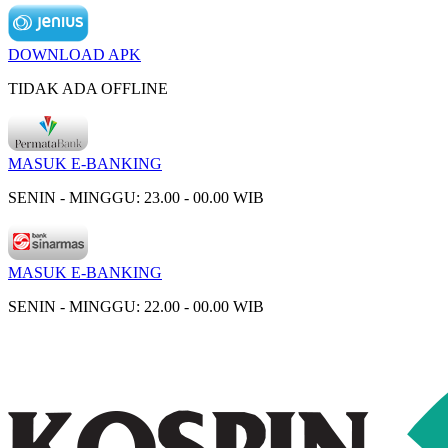
DOWNLOAD APK
TIDAK ADA OFFLINE
MASUK E-BANKING
SENIN - MINGGU: 23.00 - 00.00 WIB
MASUK E-BANKING
SENIN - MINGGU: 22.00 - 00.00 WIB