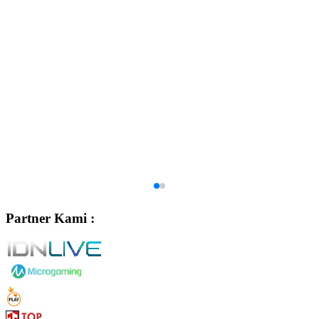
Partner Kami :