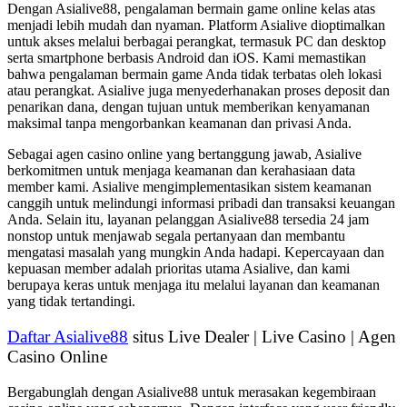
Dengan Asialive88, pengalaman bermain game online kelas atas
menjadi lebih mudah dan nyaman. Platform Asialive dioptimalkan
untuk akses melalui berbagai perangkat, termasuk PC dan desktop
serta smartphone berbasis Android dan iOS. Kami memastikan
bahwa pengalaman bermain game Anda tidak terbatas oleh lokasi
atau perangkat. Asialive juga menyederhanakan proses deposit dan
penarikan dana, dengan tujuan untuk memberikan kenyamanan
maksimal tanpa mengorbankan keamanan dan privasi Anda.
Sebagai agen casino online yang bertanggung jawab, Asialive
berkomitmen untuk menjaga keamanan dan kerahasiaan data
member kami. Asialive mengimplementasikan sistem keamanan
canggih untuk melindungi informasi pribadi dan transaksi keuangan
Anda. Selain itu, layanan pelanggan Asialive88 tersedia 24 jam
nonstop untuk menjawab segala pertanyaan dan membantu
mengatasi masalah yang mungkin Anda hadapi. Kepercayaan dan
kepuasan member adalah prioritas utama Asialive, dan kami
berupaya keras untuk menjaga itu melalui layanan dan keamanan
yang tidak tertandingi.
Daftar Asialive88
situs Live Dealer | Live Casino | Agen
Casino Online
Bergabunglah dengan Asialive88 untuk merasakan kegembiraan