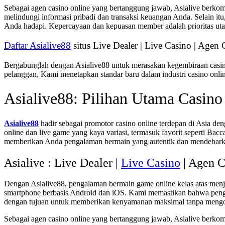
Sebagai agen casino online yang bertanggung jawab, Asialive berk
melindungi informasi pribadi dan transaksi keuangan Anda. Selain 
Anda hadapi. Kepercayaan dan kepuasan member adalah prioritas utam
Daftar Asialive88
situs Live Dealer | Live Casino | Agen
Bergabunglah dengan Asialive88 untuk merasakan kegembiraan casino
pelanggan, Kami menetapkan standar baru dalam industri casino onl
Asialive88: Pilihan Utama Casino
Asialive88
hadir sebagai promotor casino online terdepan di Asia 
online dan live game yang kaya variasi, termasuk favorit seperti Bacca
memberikan Anda pengalaman bermain yang autentik dan mendebark
Asialive : Live Dealer |
Live Casino
| Agen C
Dengan Asialive88, pengalaman bermain game online kelas atas menja
smartphone berbasis Android dan iOS. Kami memastikan bahwa pengal
dengan tujuan untuk memberikan kenyamanan maksimal tanpa meng
Sebagai agen casino online yang bertanggung jawab, Asialive berk