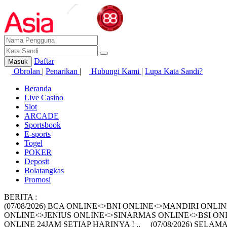
Daftar
Masuk
Obrolan
|
Penarikan
|
Hubungi Kami
|
Lupa Kata Sandi?
Beranda
Live Casino
Slot
ARCADE
Sportsbook
E-sports
Togel
POKER
Deposit
Bolatangkas
Promosi
BERITA :
(07/08/2026)
BCA ONLINE<>BNI ONLINE<>MANDIRI ONLI
ONLINE<>JENIUS ONLINE<>SINARMAS ONLINE<>BSI O
ONLINE 24JAM SETIAP HARINYA ! ..
(07/08/2026)
SELAMAT