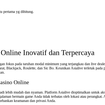
u pertama yg dihitung.
 Online Inovatif dan Terpercaya
dengan fokus pada taruhan modal minimum yang terjangkau dan live de
rat, Blackjack, Roulette, dan Sic Bo. Keunikan Asialive terletak pada p
an.
asino Online
di lebih mudah dan nyaman. Platform Asialive dioptimalkan untuk aks
aman bermain game Anda tidak terbatas oleh lokasi atau perangkat. A
orbankan keamanan dan privasi Anda.