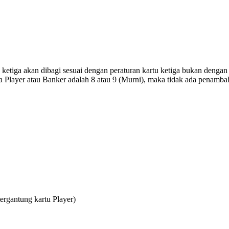
 ketiga akan dibagi sesuai dengan peraturan kartu ketiga bukan denga
ma Player atau Banker adalah 8 atau 9 (Murni), maka tidak ada penambah
ergantung kartu Player)