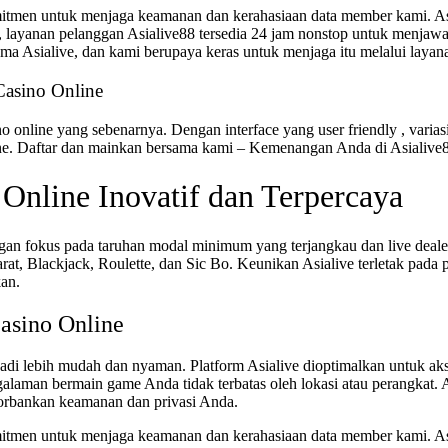
omitmen untuk menjaga keamanan dan kerahasiaan data member kami. A
itu, layanan pelanggan Asialive88 tersedia 24 jam nonstop untuk menj
a Asialive, dan kami berupaya keras untuk menjaga itu melalui layana
 Casino Online
 online yang sebenarnya. Dengan interface yang user friendly , varia
ine. Daftar dan mainkan bersama kami – Kemenangan Anda di Asialive
 Online Inovatif dan Terpercaya
dengan fokus pada taruhan modal minimum yang terjangkau dan live de
rat, Blackjack, Roulette, dan Sic Bo. Keunikan Asialive terletak pada p
an.
asino Online
di lebih mudah dan nyaman. Platform Asialive dioptimalkan untuk aks
aman bermain game Anda tidak terbatas oleh lokasi atau perangkat. A
orbankan keamanan dan privasi Anda.
omitmen untuk menjaga keamanan dan kerahasiaan data member kami. A