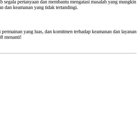
awab segala pertanyaan dan membantu mengatasi masalah yang mungkin
n dan keamanan yang tidak tertandingi.
si permainan yang luas, dan komitmen terhadap keamanan dan layanan
88 menanti!