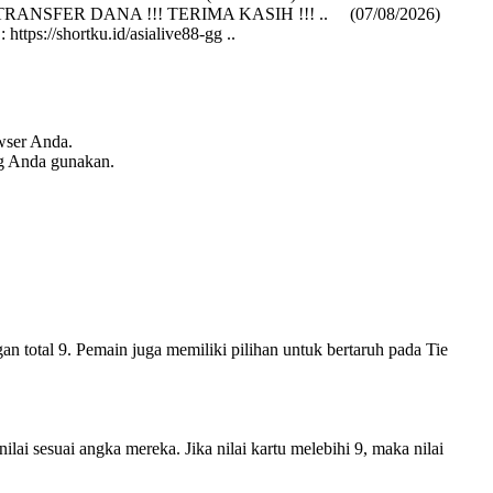
NSFER DANA !!! TERIMA KASIH !!! ..
(07/08/2026)
 : https://shortku.id/asialive88-gg ..
ser Anda.
ng Anda gunakan.
n total 9. Pemain juga memiliki pilihan untuk bertaruh pada Tie
lai sesuai angka mereka. Jika nilai kartu melebihi 9, maka nilai