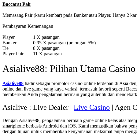
Baccarat Pair
Memasang Pair (kartu kembar) pada Banker atau Player. Hanya 2 kart
Pembayaran Kemenangan
Player
1 X pasangan
Banker
0.95 X pasangan (potongan 5%)
Tie
8 X pasangan
Player Pair
11 X pasangan
Asialive88: Pilihan Utama Casino
Asialive88
hadir sebagai promotor casino online terdepan di Asia 
online dan live game yang kaya variasi, termasuk favorit seperti Bacca
memberikan Anda pengalaman bermain yang autentik dan mendebark
Asialive : Live Dealer |
Live Casino
| Agen C
Dengan Asialive88, pengalaman bermain game online kelas atas menja
smartphone berbasis Android dan iOS. Kami memastikan bahwa pengal
dengan tujuan untuk memberikan kenyamanan maksimal tanpa meng