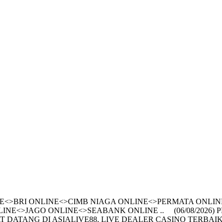
NE<>BRI ONLINE<>CIMB NIAGA ONLINE<>PERMATA ONL
NLINE<>JAGO ONLINE<>SEABANK ONLINE ..
(06/08/2026)
P
 DATANG DI ASIALIVE88, LIVE DEALER CASINO TERBAIK 