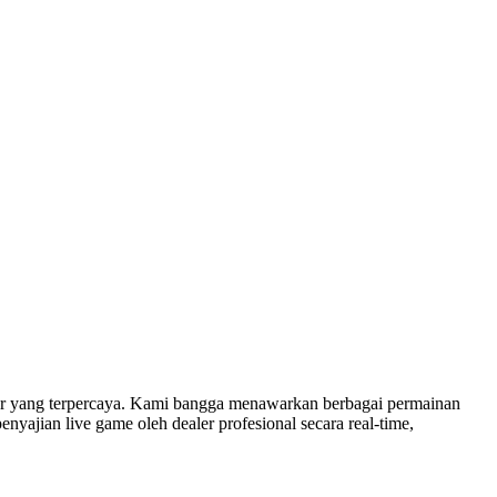
aler yang terpercaya. Kami bangga menawarkan berbagai permainan
enyajian live game oleh dealer profesional secara real-time,