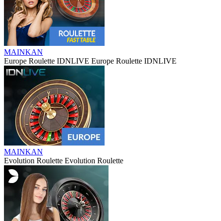
MAINKAN
Europe Roulette IDNLIVE
Europe Roulette IDNLIVE
MAINKAN
Evolution Roulette
Evolution Roulette