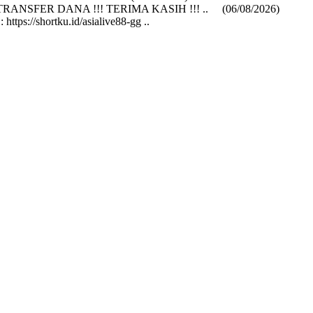
NSFER DANA !!! TERIMA KASIH !!! ..
(06/08/2026)
 : https://shortku.id/asialive88-gg ..