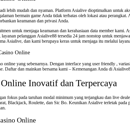
di lebih mudah dan nyaman. Platform Asialive dioptimalkan untuk aks
aman bermain game Anda tidak terbatas oleh lokasi atau perangkat. A
orbankan keamanan dan privasi Anda.
omitmen untuk menjaga keamanan dan kerahasiaan data member kami. A
itu, layanan pelanggan Asialive88 tersedia 24 jam nonstop untuk menj
a Asialive, dan kami berupaya keras untuk menjaga itu melalui layana
 Casino Online
 online yang sebenarnya. Dengan interface yang user friendly , varia
ine. Daftar dan mainkan bersama kami – Kemenangan Anda di Asialive
 Online Inovatif dan Terpercaya
dengan fokus pada taruhan modal minimum yang terjangkau dan live de
rat, Blackjack, Roulette, dan Sic Bo. Keunikan Asialive terletak pada p
an.
asino Online