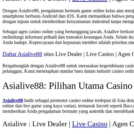
Dengan Asialive88, pengalaman bermain game online kelas atas menja
smartphone berbasis Android dan iOS. Kami memastikan bahwa pengal
dengan tujuan untuk memberikan kenyamanan maksimal tanpa meng
Sebagai agen casino online yang bertanggung jawab, Asialive berk
melindungi informasi pribadi dan transaksi keuangan Anda. Selain 
Anda hadapi. Kepercayaan dan kepuasan member adalah prioritas utam
Daftar Asialive88
situs Live Dealer | Live Casino | Agen
Bergabunglah dengan Asialive88 untuk merasakan kegembiraan casino
pelanggan, Kami menetapkan standar baru dalam industri casino onl
Asialive88: Pilihan Utama Casino
Asialive88
hadir sebagai promotor casino online terdepan di Asia 
online dan live game yang kaya variasi, termasuk favorit seperti Bacca
memberikan Anda pengalaman bermain yang autentik dan mendebark
Asialive : Live Dealer |
Live Casino
| Agen C